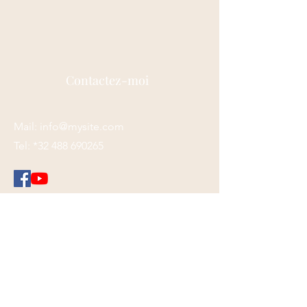
Contactez-moi
Mail:
info@mysite.com
Tel: *32
488 690265