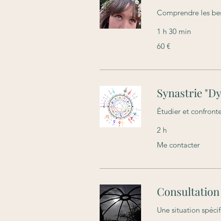
Comprendre les beso
1 h 30 min
60
60 €
euros
Synastrie "D
Étudier et confront
2 h
Me
Me contacter
contacter
Consultation
Une situation spéci