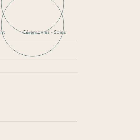
nt
Cérémonies - Soins
Enfance - Jeu - Rêve