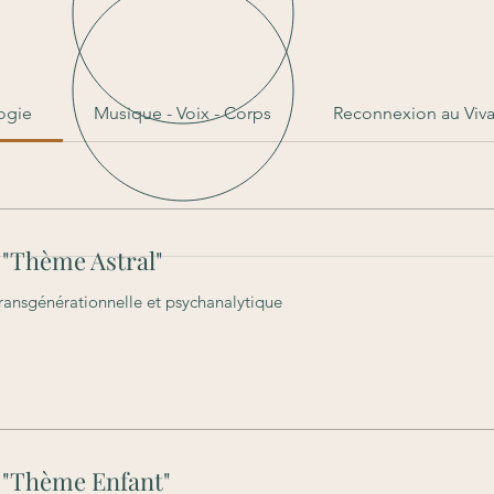
ogie
Musique - Voix - Corps
Reconnexion au Viva
 "Thème Astral"
ransgénérationnelle et psychanalytique
 "Thème Enfant"