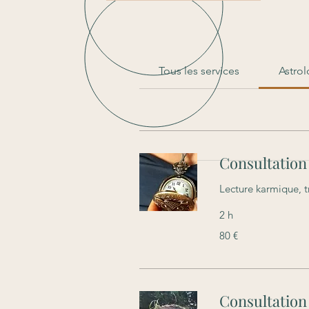
Tous les services
Astrol
Consultation
Lecture karmique, t
2 h
80
80 €
euros
Consultation